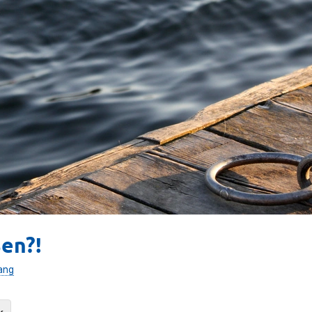
sen?!
ang