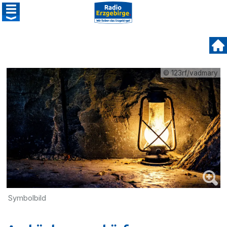
© 123rf/vadmary
Symbolbild