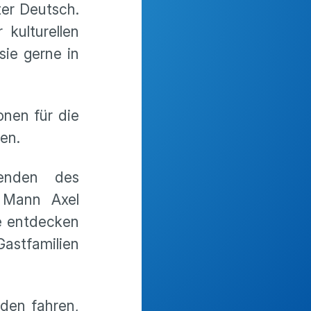
er Deutsch.
kulturellen
ie gerne in
nen für die
en.
zenden des
 Mann Axel
ge entdecken
astfamilien
sden fahren,