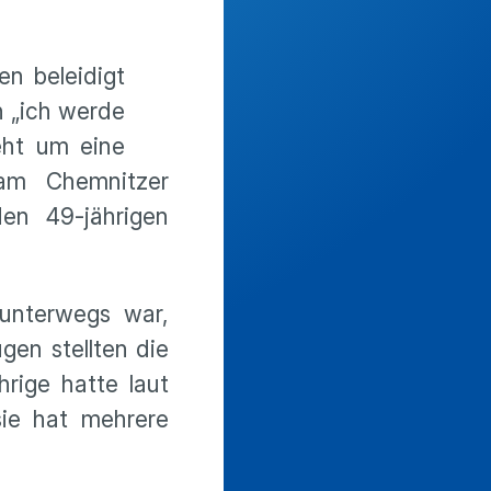
n beleidigt
n „ich werde
eht um eine
am Chemnitzer
en 49-jährigen
 unterwegs war,
en stellten die
rige hatte laut
 sie hat mehrere