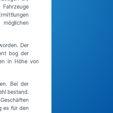
e Fahrzeuge
Ermittlungen
 möglichen
 worden. Der
ent bog der
en in Höhe von
en. Bei der
ehl bestand.
 Geschäften
g es für den