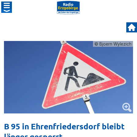
© Bjoern Wylezich
B 95 in Ehrenfriedersdorf bleibt
länger gesperrt