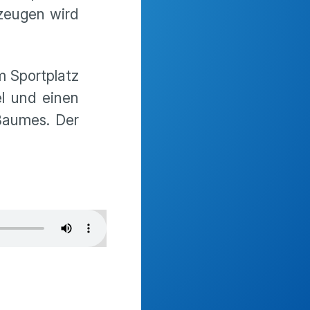
zeugen wird
m Sportplatz
l und einen
Baumes. Der