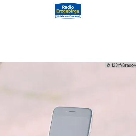
© 123rf/Braso