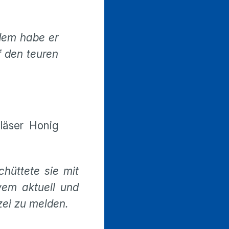
zdem habe er
f den teuren
läser Honig
hüttete sie mit
wem aktuell und
zei zu melden.