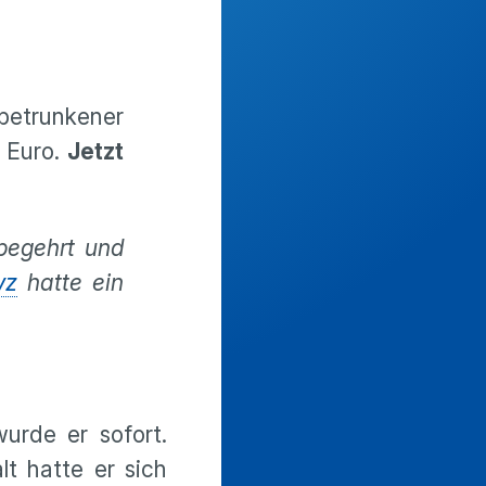
betrunkener
 Euro.
Jetzt
begehrt und
yz
hatte ein
urde er sofort.
lt hatte er sich