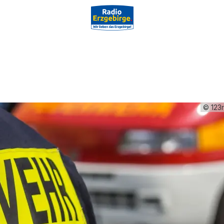
© 123r