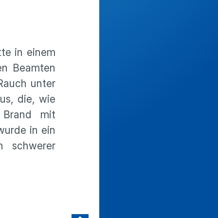
te in einem
ten Beamten
Rauch unter
us, die, wie
 Brand mit
wurde in ein
n schwerer