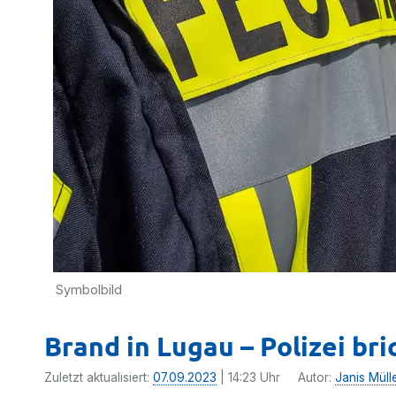
Symbolbild
Brand in Lugau – Polizei br
Zuletzt aktualisiert:
07.09.2023
| 14:23 Uhr
Autor:
Janis Müll