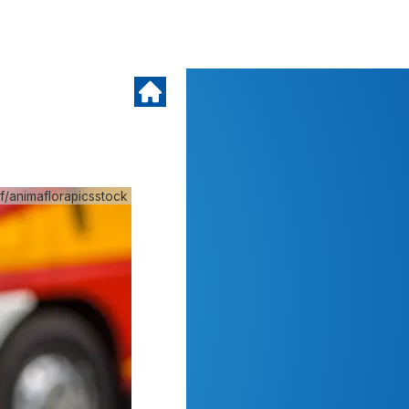
f/animaflorapicsstock