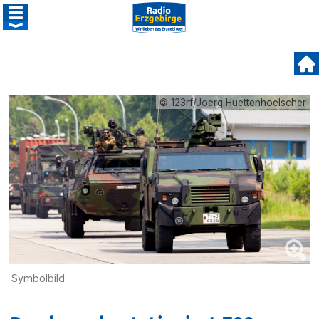
© 123rf/Joerg Huettenhoelscher
Symbolbild