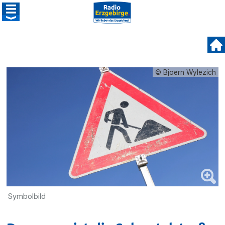
© Bjoern Wylezich
Symbolbild