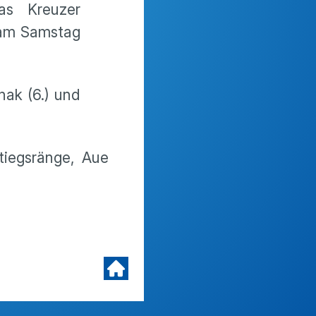
as Kreuzer
C am Samstag
hak (6.) und
tiegsränge, Aue