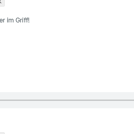
K
r im Griff!