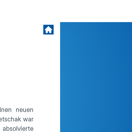
einen neuen
jetschak war
absolvierte