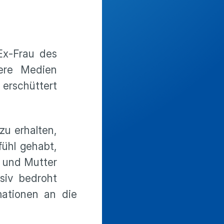
 Ex-Frau des
rere Medien
 erschüttert
zu erhalten,
fühl gehabt,
u und Mutter
siv bedroht
mationen an die