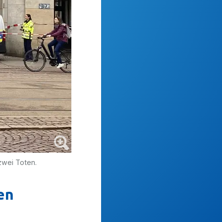
zwei Toten.
en