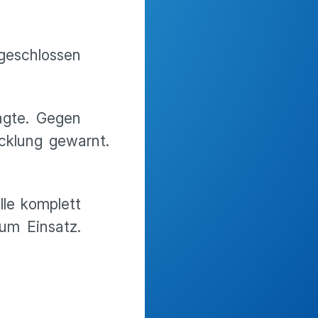
geschlossen
agte. Gegen
cklung gewarnt.
le komplett
um Einsatz.