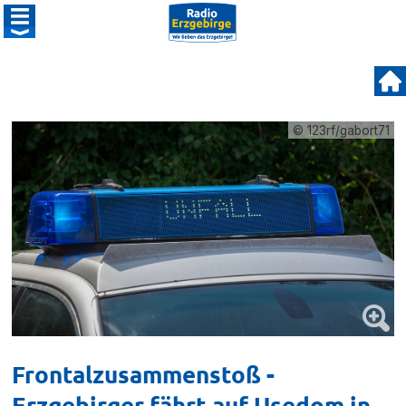
© 123rf/gabort71
Frontalzusammenstoß -
Erzgebirger fährt auf Usedom in