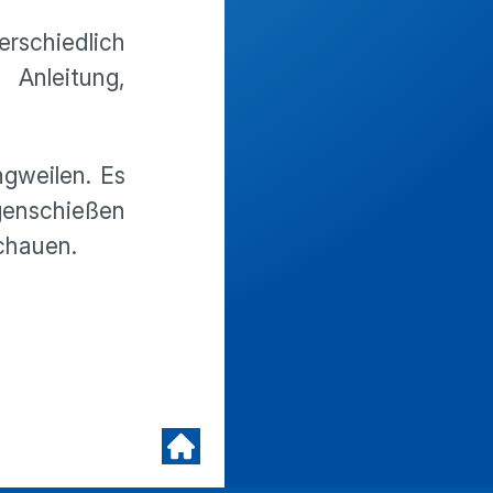
erschiedlich
 Anleitung,
ngweilen. Es
genschießen
schauen.