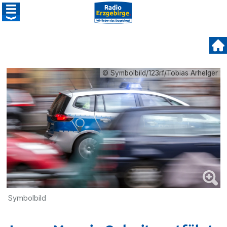
© Symbolbild/123rf/Tobias Arhelger
Symbolbild