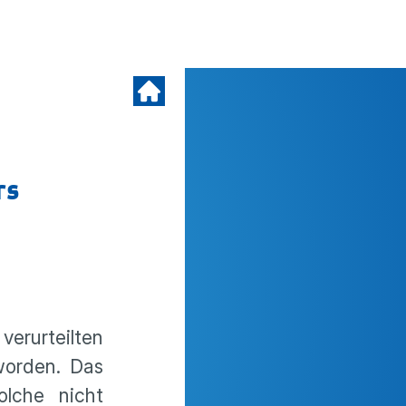
rs
rurteilten
worden. Das
olche nicht