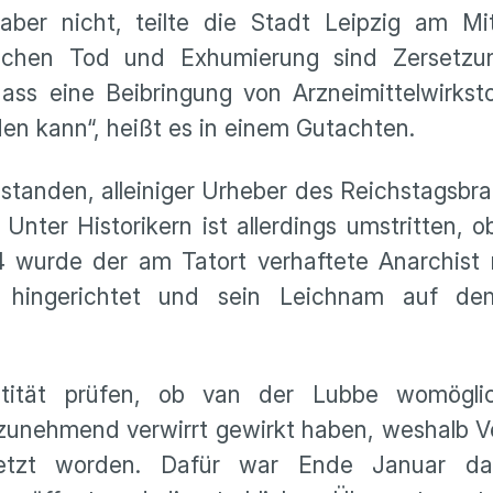
ber nicht, teilte die Stadt Leipzig am Mi
schen Tod und Exhumierung sind Zersetzu
ass eine Beibringung von Arzneimittelwirkst
den kann“, heißt es in einem Gutachten.
standen, alleiniger Urheber des Reichstagsbr
nter Historikern ist allerdings umstritten, ob
34 wurde der am Tatort verhaftete Anarchist
g hingerichtet und sein Leichnam auf dem
tität prüfen, ob van der Lubbe womöglic
s zunehmend verwirrt gewirkt haben, weshalb
setzt worden. Dafür war Ende Januar d