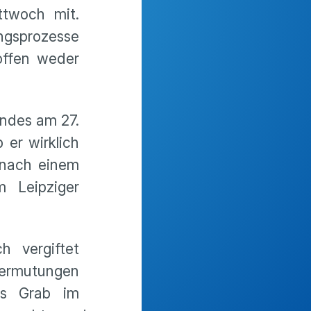
ttwoch mit.
ngsprozesse
offen weder
andes am 27.
 er wirklich
 nach einem
 Leipziger
h vergiftet
 Vermutungen
as Grab im