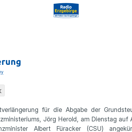
erung
hy
K
tverlängerung für die Abgabe der Grundsteu
nzministeriums, Jörg Herold, am Dienstag auf 
zminister Albert Füracker (CSU) angekün