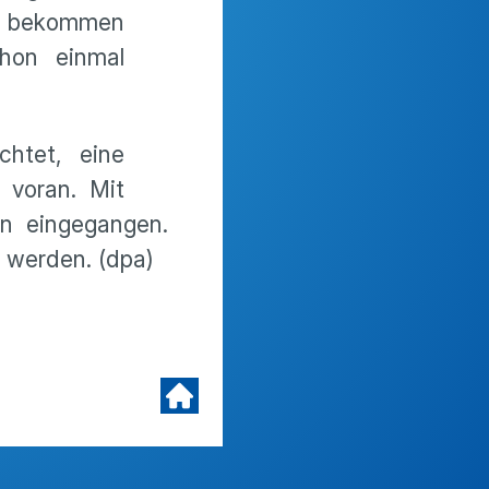
it bekommen
hon einmal
chtet, eine
 voran. Mit
en eingegangen.
 werden. (dpa)