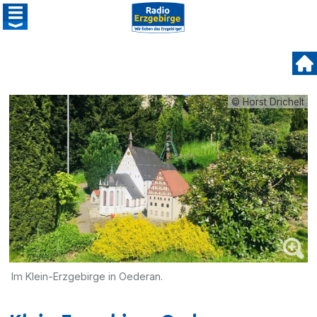
© Horst Drichelt
Im Klein-Erzgebirge in Oederan.