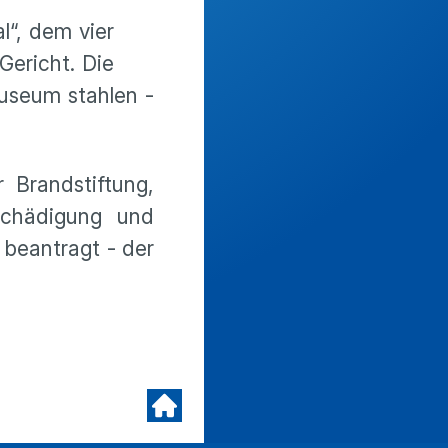
l“, dem vier
Gericht. Die
Museum stahlen -
 Brandstiftung,
eschädigung und
 beantragt - der