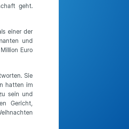
chaft geht.
s einer der
amanten und
Million Euro
tworten. Sie
n hatten im
zu sein und
en Gericht,
Weihnachten