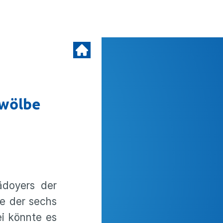
ewölbe
doyers der
te der sechs
ei könnte es