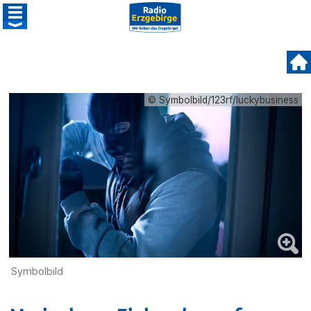
© Symbolbild/123rf/luckybusiness
Symbolbild