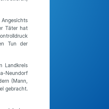
 Angesichts
er Täter hat
ontrolldruck
hen Tun der
m Landkreis
na-Neundorf
ndern (Mann,
el gebracht.