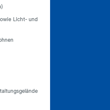
h)
owie Licht- und
rohnen
altungsgelände