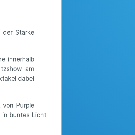
t der Starke
ne innerhalb
satzshow am
ktakel dabei
t von Purple
 in buntes Licht