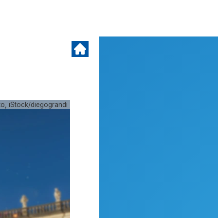
, iStock/diegograndi