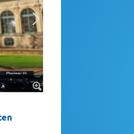
So toll erstrahlt der Zwinger wieder mit d
ten