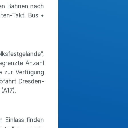
sten Bahnen nach
ten-Takt. Bus •
ksfestgelände“,
begrenzte Anzahl
e zur Verfügung
abfahrt Dresden-
(A17).
m Einlass finden