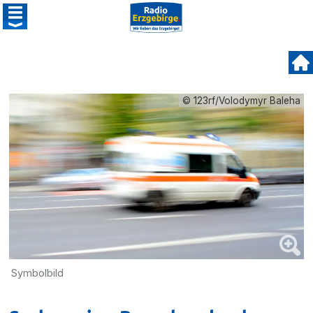
© 123rf/Volodymyr Baleha
Symbolbild