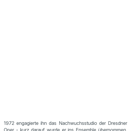
1972 engagierte ihn das Nachwuchsstudio der Dresdner
Oper - kurz darauf wurde er ins Ensemble übernommen.