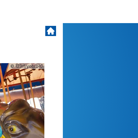
© 123rf/yobro10