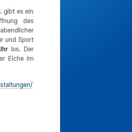
 gibt es ein
ffnung des
abendlicher
ur und Sport
Uhr
los. Der
der Eiche im
nstaltungen/