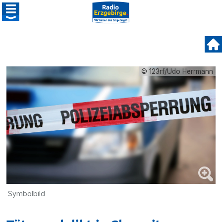
© 123rf/Udo Herrmann
Symbolbild