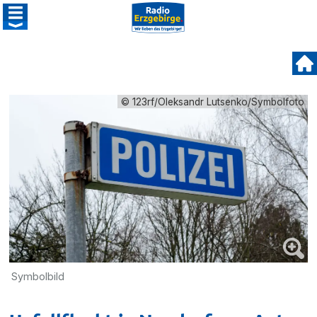
© 123rf/Oleksandr Lutsenko/Symbolfoto
Symbolbild