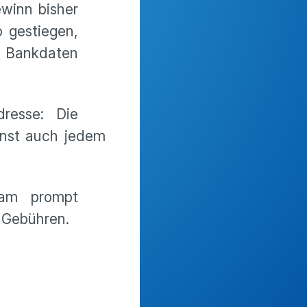
winn bisher
 gestiegen,
n Bankdaten
resse: Die
onst auch jedem
kam prompt
d Gebühren.