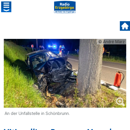
© André März
An der Unfallstelle in Schönbrunn.