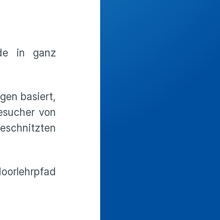
ade in ganz
gen basiert,
Besucher von
schnitzten
oorlehrpfad