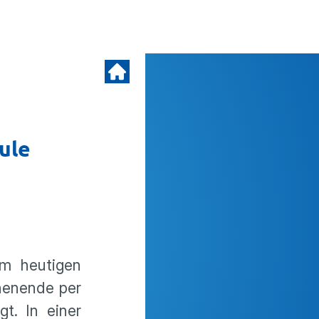
ule
am heutigen
henende per
t. In einer