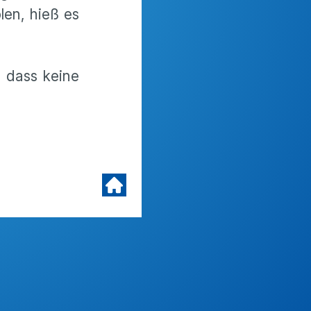
len, hieß es
 dass keine