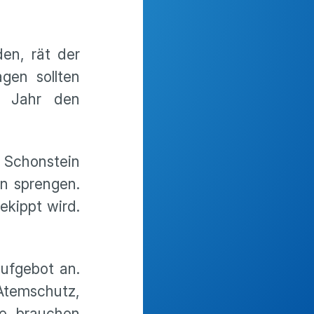
en, rät der
gen sollten
m Jahr den
 Schonstein
n sprengen.
ekippt wird.
ufgebot an.
Atemschutz,
le, brauchen