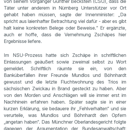
von seinem Vorgänger Günther Beckstein (CSU), dass die
Täter unter anderem in Nürnberg Unterstützer vor Ort
gehabt haben müssen, sagte der Innenminister: „Da
spricht aus laienhafter Betrachtung viel dafür - aber es gibt
halt keine konkreten Belege oder Beweise.“ Er ergänzte,
auch er hoffe, dass die Vernehmung Zschäpes hier
Ergebnisse liefere.
Im NSU-Prozess hatte sich Zschäpe in schriftlichen
Einlassungen geäußert sowie zweimal selbst zu Wort
gemeldet. Schriftlich räumte sie ein, von den
Banküberfällen ihrer Freunde Mundlos und Böhnhardt
gewusst und die letzte Fluchtwohnung des Trios im
sächsischen Zwickau in Brand gesteckt zu haben. Aber
von den Morden und Anschlägen will sie immer erst im
Nachhinein erfahren haben. Später sagte sie in einer
kurzen Erklärung, sie bedauere ihr „Fehlverhalten“ und sie
verurteile, was Mundlos und Böhnhardt den Opfern
„angetan haben“. Das Münchner Oberlandesgericht folgte
dagegen der Argumentation der Bundesanwaltschaft: