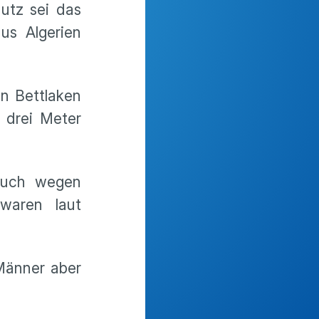
utz sei das
us Algerien
n Bettlaken
 drei Meter
 auch wegen
waren laut
 Männer aber