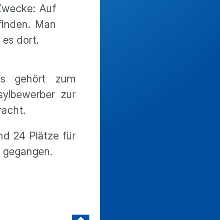
Zwecke: Auf
finden. Man
 es dort.
ms gehört zum
sylbewerber zur
racht.
d 24 Plätze für
eb gegangen.