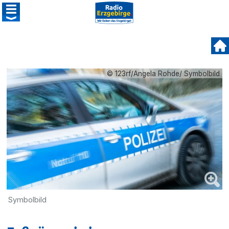
© 123rf/Angela Rohde/ Symbolbild
Symbolbild