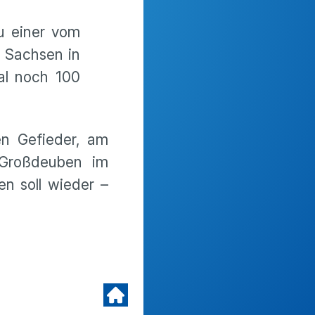
zu einer vom
n Sachsen in
al noch 100
n Gefieder, am
 Großdeuben im
en soll wieder –