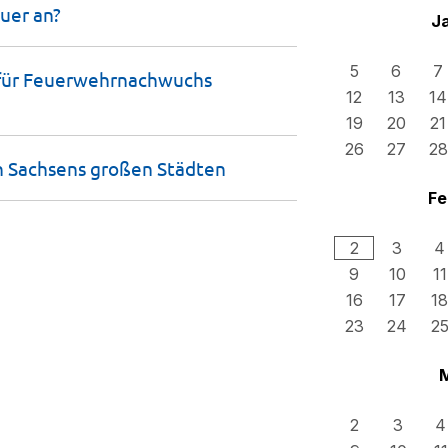
euer
an?
J
5
6
7
 für Feuerwehrnachwuchs
12
13
14
19
20
21
26
27
28
n Sachsens großen
Städten
Fe
2
3
4
9
10
11
16
17
18
23
24
2
2
3
4