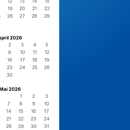
12
13
14
15
8
19
20
21
22
5
26
27
28
29
April 2026
2
3
4
5
9
10
11
12
16
17
18
19
23
24
25
26
30
Mai 2026
1
2
3
7
8
9
10
14
15
16
17
21
22
23
24
28
29
30
31