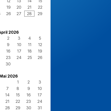
12
13
14
15
8
19
20
21
22
5
26
27
28
29
April 2026
2
3
4
5
9
10
11
12
16
17
18
19
23
24
25
26
30
Mai 2026
1
2
3
7
8
9
10
14
15
16
17
21
22
23
24
28
29
30
31