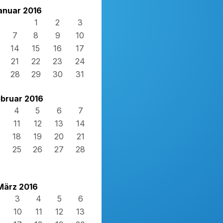
anuar 2016
1
2
3
7
8
9
10
14
15
16
17
21
22
23
24
28
29
30
31
bruar 2016
4
5
6
7
11
12
13
14
18
19
20
21
4
25
26
27
28
März 2016
3
4
5
6
10
11
12
13