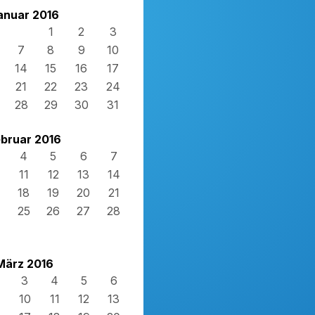
anuar 2016
1
2
3
7
8
9
10
14
15
16
17
21
22
23
24
28
29
30
31
bruar 2016
4
5
6
7
11
12
13
14
18
19
20
21
4
25
26
27
28
März 2016
3
4
5
6
10
11
12
13