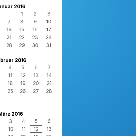
anuar 2016
1
2
3
7
8
9
10
14
15
16
17
21
22
23
24
28
29
30
31
bruar 2016
4
5
6
7
11
12
13
14
18
19
20
21
4
25
26
27
28
März 2016
3
4
5
6
10
11
12
13