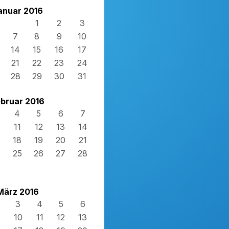
anuar 2016
1
2
3
7
8
9
10
14
15
16
17
21
22
23
24
28
29
30
31
bruar 2016
4
5
6
7
11
12
13
14
18
19
20
21
4
25
26
27
28
März 2016
3
4
5
6
10
11
12
13