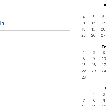
J
4
5
6
ein
11
12
13
18
19
20
25
26
27
Fe
1
2
3
8
9
10
15
16
17
22
23
2
29
1
2
7
8
9