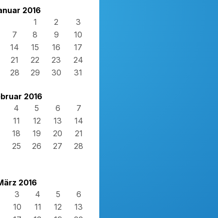
anuar 2016
1
2
3
7
8
9
10
14
15
16
17
21
22
23
24
28
29
30
31
bruar 2016
4
5
6
7
11
12
13
14
18
19
20
21
4
25
26
27
28
März 2016
3
4
5
6
10
11
12
13