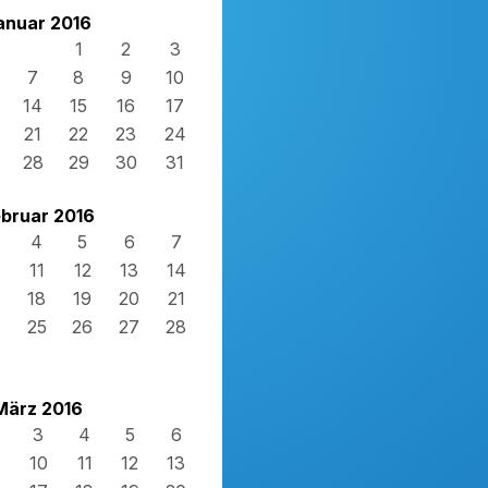
anuar 2016
1
2
3
7
8
9
10
14
15
16
17
21
22
23
24
28
29
30
31
bruar 2016
4
5
6
7
11
12
13
14
18
19
20
21
4
25
26
27
28
März 2016
3
4
5
6
10
11
12
13