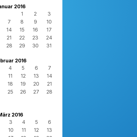
anuar 2016
1
2
3
7
8
9
10
14
15
16
17
21
22
23
24
28
29
30
31
bruar 2016
4
5
6
7
11
12
13
14
18
19
20
21
4
25
26
27
28
März 2016
3
4
5
6
10
11
12
13