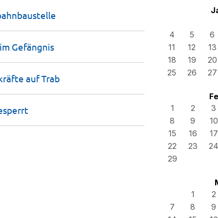
J
ahn­baustelle
4
5
6
 im
Gefängnis
11
12
13
18
19
20
25
26
27
kräfte auf
Trab
Fe
1
2
3
esperrt
8
9
10
15
16
17
22
23
2
29
1
2
7
8
9