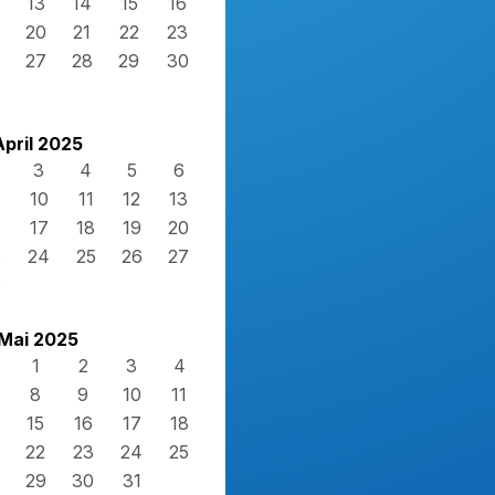
13
14
15
16
20
21
22
23
27
28
29
30
April 2025
3
4
5
6
10
11
12
13
17
18
19
20
3
24
25
26
27
0
Mai 2025
1
2
3
4
8
9
10
11
15
16
17
18
22
23
24
25
29
30
31