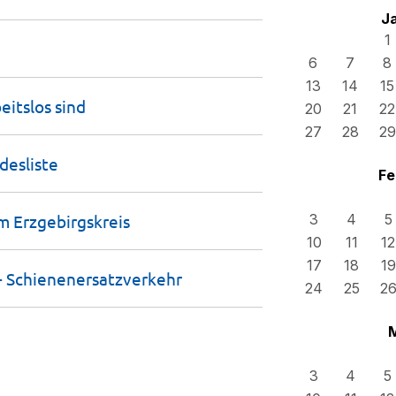
J
1
6
7
8
13
14
15
eitslos
sind
20
21
22
27
28
29
desliste
Fe
im
Erzgebirgskreis
3
4
5
10
11
12
17
18
19
-
Schienenersatzverkehr
24
25
2
3
4
5