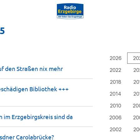
25
2026
20
f den Straßen nix
mehr
2022
20
2018
20
eschädigen Bibliothek +++
2014
20
2010
20
n im Erzgebirgskreis sind
da
2006
20
2002
20
esdner
Carolabrücke?